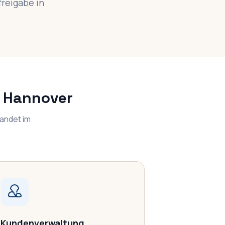
freigabe in
n Hannover
landet im
Kundenverwaltung