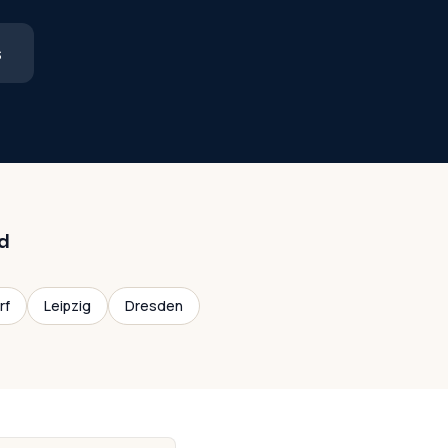
s
d
rf
Leipzig
Dresden