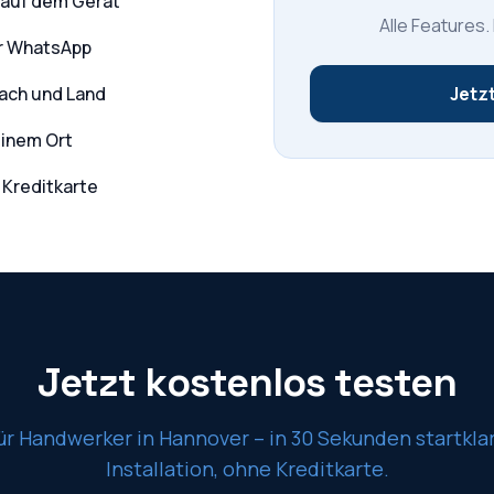
 auf dem Gerät
Alle Features.
er WhatsApp
Dach und Land
Jetzt
einem Ort
 Kreditkarte
Jetzt kostenlos testen
ür Handwerker in
Hannover
– in 30 Sekunden startkla
Installation, ohne Kreditkarte.