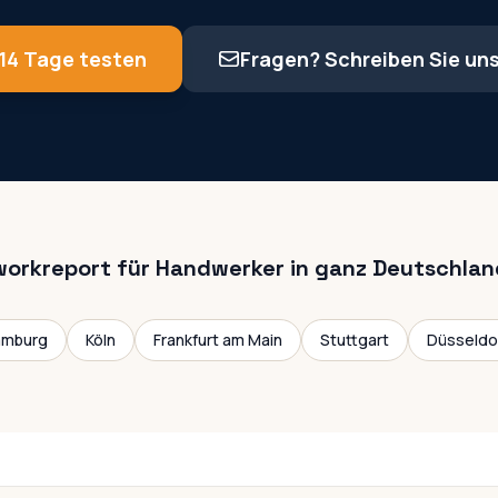
14 Tage testen
Fragen? Schreiben Sie un
workreport für Handwerker in ganz Deutschlan
amburg
Köln
Frankfurt am Main
Stuttgart
Düsseldo