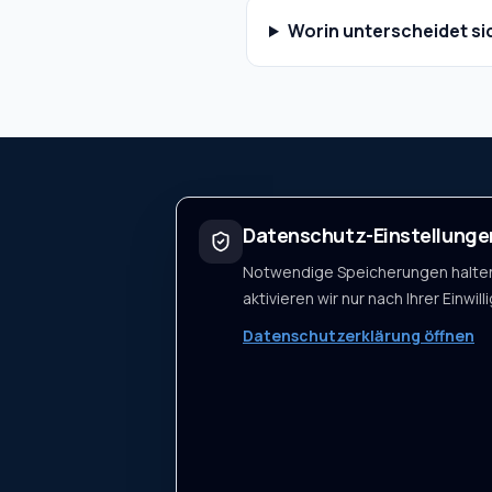
Worin unterscheidet si
Arbeitsnachw
Datenschutz-Einstellunge
Starten Sie m
Notwendige Speicherungen halten
aktivieren wir nur nach Ihrer Einwill
Datenschutzerklärung öffnen