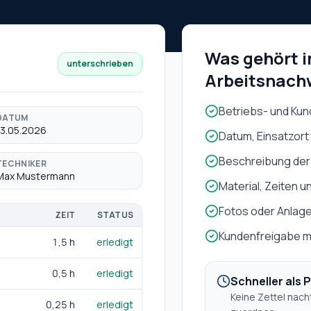
Was gehört i
unterschrieben
Arbeitsnach
Betriebs- und Ku
DATUM
13.05.2026
Datum, Einsatzor
Beschreibung der
TECHNIKER
Max Mustermann
Material, Zeiten u
Fotos oder Anlag
ZEIT
STATUS
Kundenfreigabe mit
1,5 h
erledigt
0,5 h
erledigt
Schneller als 
Keine Zettel nach
0,25 h
erledigt