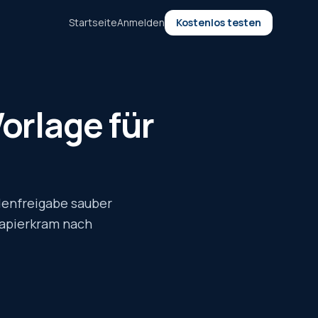
Startseite
Anmelden
Kostenlos testen
orlage für
denfreigabe sauber
 Papierkram nach