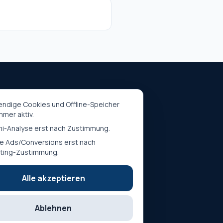
end schreiben
ndige Cookies und Offline-Speicher
mmer aktiv.
hrift und PDF-
-Analyse erst nach Zustimmung.
e Ads/Conversions erst nach
ting-Zustimmung.
Alle akzeptieren
Ablehnen