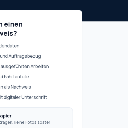
n einen
weis?
ndendaten
t und Auftragsbezug
 ausgeführten Arbeiten
nd Fahrtanteile
en als Nachweis
 digitaler Unterschrift
Papier
tragen, keine Fotos später