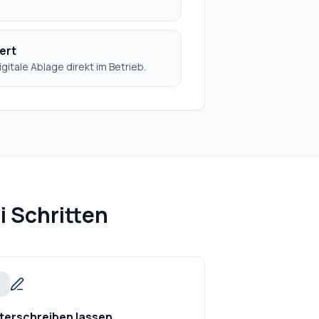
ert
gitale Ablage direkt im Betrieb.
i Schritten
3
terschreiben lassen