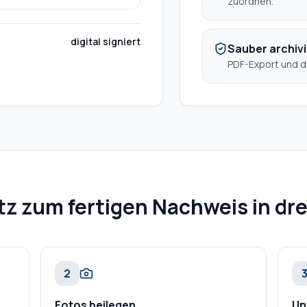
zuordnen.
digital signiert
Sauber archivi
PDF-Export und di
z zum fertigen Nachweis in dre
2
Fotos beilegen
Un