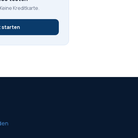
 Keine Kreditkarte.
 starten
den