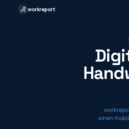
workreport
Digi
Handw
workrepor
einen mobi