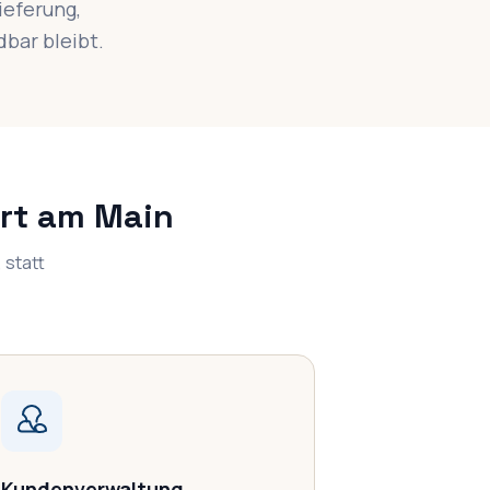
ieferung,
dbar bleibt.
urt am Main
 statt
Kundenverwaltung