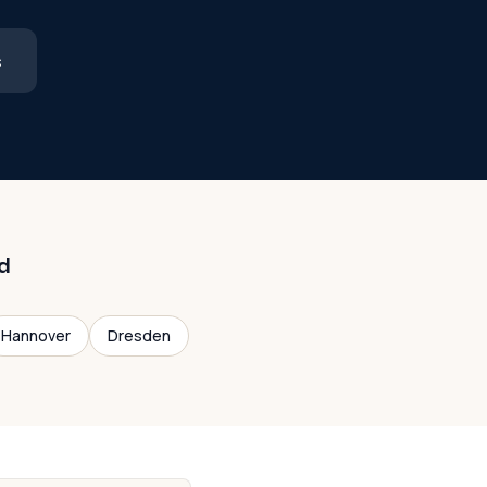
s
d
Hannover
Dresden