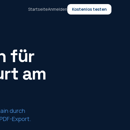
Startseite
Anmelden
Kostenlos testen
N
n für
urt am
Main durch
PDF-Export.