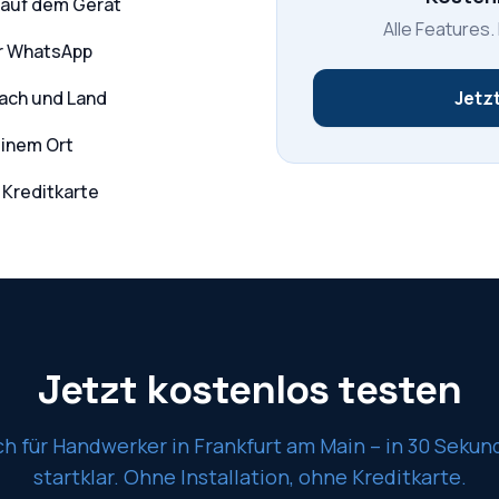
 auf dem Gerät
Alle Features.
er WhatsApp
Dach und Land
Jetzt
einem Ort
 Kreditkarte
Jetzt kostenlos testen
ch für Handwerker in
Frankfurt am Main
– in 30 Sekun
startklar. Ohne Installation, ohne Kreditkarte.