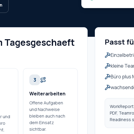
en
m Tagesgeschaeft
Passt fü
Einzelbetr
kleine Te
Büro plus
3
wachsende
Weiterarbeiten
Offene Aufgaben
WorkReport 
und Nachweise
PDF, Teamro
bleiben auch nach
r und
Readiness s
dem Einsatz
pro
sichtbar.
nt.