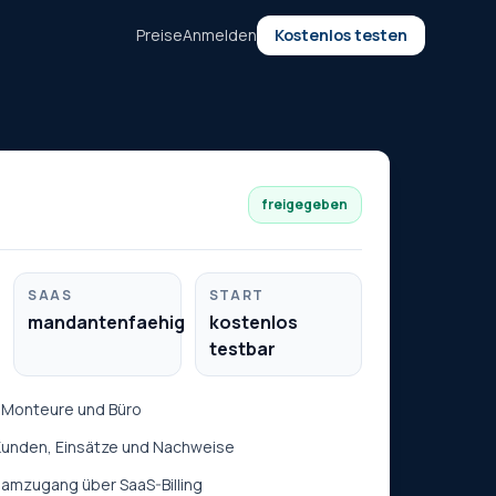
Preise
Anmelden
Kostenlos testen
freigegeben
SAAS
START
mandantenfaehig
kostenlos
testbar
r Monteure und Büro
 Kunden, Einsätze und Nachweise
amzugang über SaaS-Billing