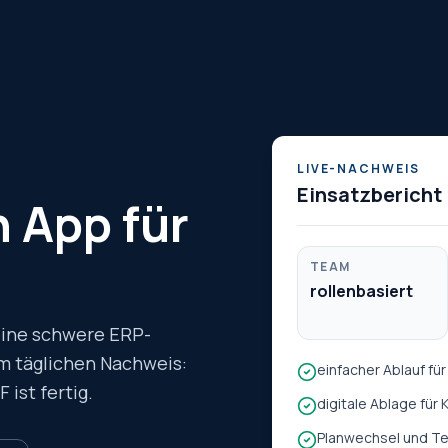
LIVE-NACHWEIS
Einsatzbericht
 App für
TEAM
rollenbasiert
keine schwere ERP-
em täglichen Nachweis:
einfacher Ablauf fü
 ist fertig.
digitale Ablage für
Planwechsel und Te