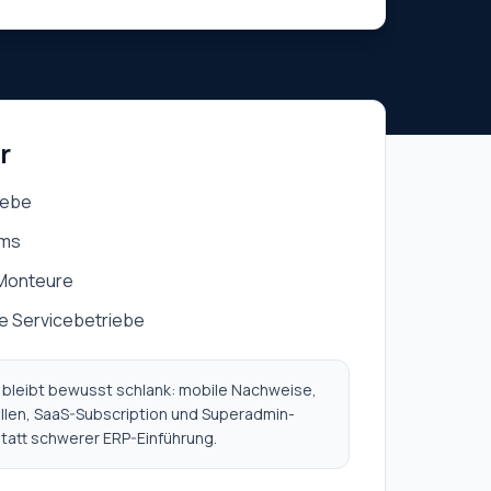
r
iebe
ams
 Monteure
 Servicebetriebe
bleibt bewusst schlank: mobile Nachweise,
llen, SaaS-Subscription und Superadmin-
tatt schwerer ERP-Einführung.