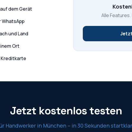
Kosten
 auf dem Gerät
Alle Features.
er WhatsApp
Dach und Land
Jetzt
einem Ort
 Kreditkarte
Jetzt kostenlos testen
ür Handwerker in
München
– in 30 Sekunden startkla