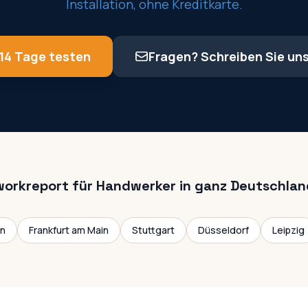
Installation, ohne Kreditkarte.
14 Tage testen
Fragen? Schreiben Sie un
workreport für Handwerker in ganz Deutschlan
ln
Frankfurt am Main
Stuttgart
Düsseldorf
Leipzig