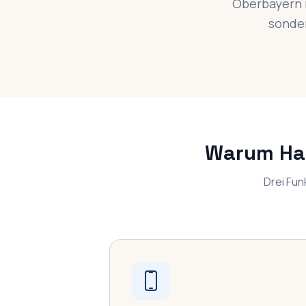
Oberbayern r
sonder
Warum Ha
Drei Fun