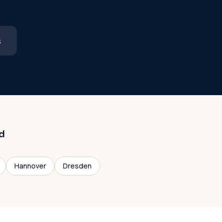
s
d
Hannover
Dresden