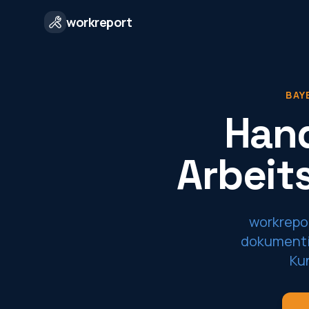
workreport
BAY
Hand
Arbeit
workrepor
dokumentie
Ku