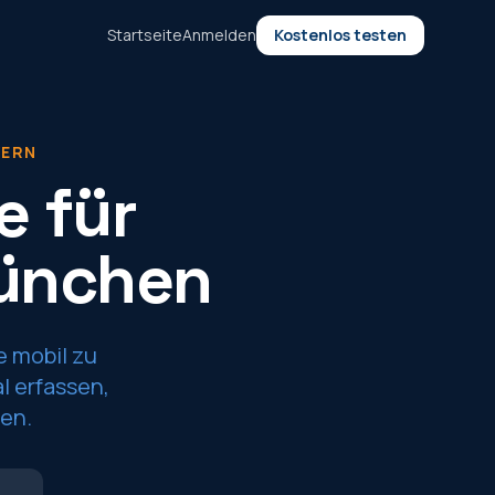
Startseite
Anmelden
Kostenlos testen
YERN
e für
München
e mobil zu
l erfassen,
en.